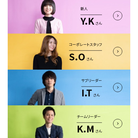
新人
Y.K
さん
コーポレートスタッフ
S.O
さん
サブリーダー
I.T
さん
チームリーダー
K.M
さん